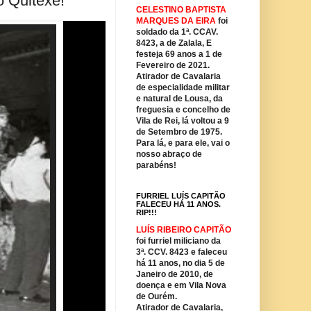
o Quitexe!
CELESTINO BAPTISTA
MARQUES DA EIRA
foi
soldado da 1ª. CCAV.
8423, a de Zalala, E
festeja 69 anos a 1 de
Fevereiro de 2021.
Atirador de Cavalaria
de especialidade militar
e natural de Lousa, da
freguesia e concelho de
Vila de Rei, lá voltou a 9
de Setembro de 1975.
Para lá, e para ele, vai o
nosso abraço de
parabéns!
FURRIEL LUÍS CAPITÃO
FALECEU HÁ 11 ANOS.
RIP!!!
LUÍS RIBEIRO CAPITÃO
foi furriel miliciano da
3ª. CCV. 8423 e faleceu
há 11 anos, no dia 5 de
Janeiro de 2010, de
doença e em Vila Nova
de Ourém.
Atirador de Cavalaria,