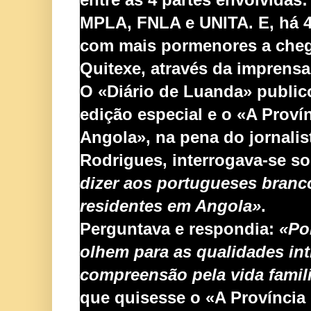
MPLA, FNLA e UNITA. E, há 4
com mais pormenores a cheg
Quitexe, através da imprensa 
O «Diário de Luanda» publi
edição especial e o «A Proví
Angola», na pena do jornalis
Rodrigues, interrogava-se so
dizer aos portugueses branc
residentes em Angola»
.
Perguntava e res
pondia:
«Po
olhem para as qualidades int
compreensão pela vida famili
que quisesse o «A Província 