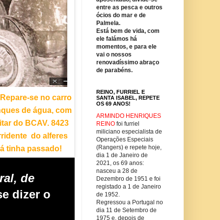
entre as pesca e outros
ócios do mar e de
Palmela.
Está bem de vida, com
ele falámos há
momentos, e para ele
vai o nossos
renovadíssimo abraço
de parabéns.
REINO, FURRIEL E
 Repare-se no carro
SANTA ISABEL, REPETE
OS 69 ANOS!
nques de água, com
ARMINDO HENRIQUES
tar do BCAV. 8423
REINO
foi furriel
miliciano especialista de
rridente do alferes
Operações Especiais
(Rangers) e repete hoje,
já tinha passado!
dia 1 de Janeiro de
2021, os 69 anos:
nasceu a 28 de
al, de
Dezembro de 1951 e foi
registado a 1 de Janeiro
e dizer o
de 1952.
Regressou a Portugal no
dia 11 de Setembro de
1975 e, depois de