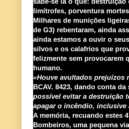
sabe-se lá o quê: destruição 
limí
trofes, porventura mortes
Milhares de munições ligeira
de G3) rebentaram, ainda ass
ainda estamos a ouvir o seus
silvos e os calafrios que pr
felizmente sem provocarem 
humano.
«Houve avultados prejuízos 
BCAV. 8423, dan
do conta da 
possível evitar a destruição 
apagar o incêndio, inclusive
A memória, recuando estes 4
Bombeiros, uma pequena viat