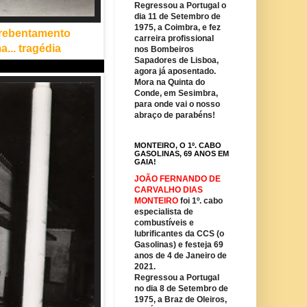
Regressou a Portugal o
dia 11 de Setembro de
1975, a Coimbra, e fez
 rebentamento
carreira profissional
... tragédia
nos Bombeiros
Sapadores de Lisboa,
agora já aposentado.
Mora na Quinta do
Conde, em Sesimbra,
para onde vai o nosso
abraço de parabéns!
MONTEIRO, O 1º. CABO
GASOLINAS, 69 ANOS EM
GAIA!
JOÃO FERNANDO DE
CARVALHO DIAS
MONTEIRO
foi 1º. cabo
especialista de
combustíveis e
lubrificantes da CCS (o
Gasolinas) e festeja 69
anos de 4 de Janeiro de
2021.
Regressou a Portugal
no dia 8 de Setembro de
1975, a Braz de Oleiros,