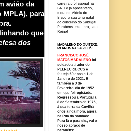
m avião da
carreira profissional na
GNR e já aposentado,
o MPLA), para
mora em Aldeia do
Bispo, a sua terra natal
bra.
do concelho do Sabugal
Parabéns em dobro, caro
blinhando que
Reino!
defesa dos
MADALENO DO QUITEXE,
69 ANOS NA COVILHã!
FRANCISCO JOSÉ
MATOS MADALENO
foi
soldado atirador do
PELREC da CCS e
festeja 69 anos a 1 de
Janeiro de 2021. E
também a 3 de
Fevereiro, dia de 1952
em que foi registado.
Regressou a Portugal a
8 de Setembro de 1975,
à sua terra da Covilhã -
onde ainda mora, agora
na Rua da saudade.
Para lá e para ele., vai o
nosso abraço de
parabéns!