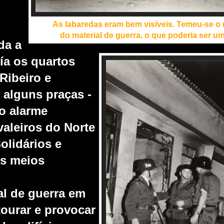
As labaredas eram bem visíveis. Temeu-se o
do material de guerra, o que poderia ser uma
da a
ía os quartos
Ribeiro e
 alguns praças -
 o alarme
va
leiros do Norte
oli
dários e
os meios
al de guerra em
tourar e provocar