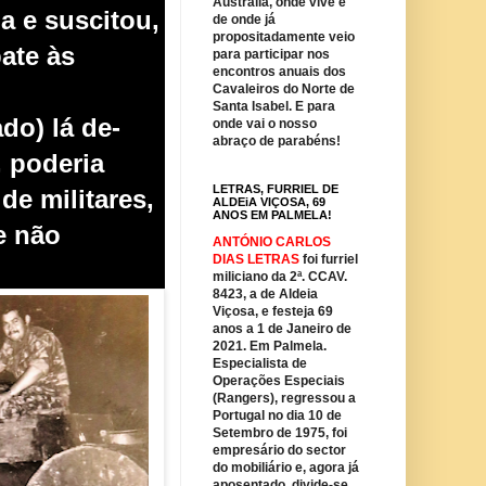
Austrália, onde vive e
a e suscitou,
de onde já
propositadamente veio
bate às
para participar nos
encontros anuais dos
Cavaleiros do Norte de
Santa Isabel. E para
do) lá de-
onde vai o nosso
abraço de parabéns!
, poderia
LETRAS, FURRIEL DE
de militares,
ALDEiA VIÇOSA, 69
ANOS EM PALMELA!
e não
ANTÓNIO CARLOS
DIAS LETRAS
foi furriel
miliciano da 2ª. CCAV.
8423, a de Aldeia
Viçosa, e festeja 69
anos a 1 de Janeiro de
2021. Em Palmela.
Especialista de
Operações Especiais
(Rangers), regressou a
Portugal no dia 10 de
Setembro de 1975, foi
empresário do sector
do mobiliário e, agora já
aposentado, divide-se