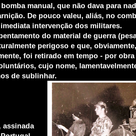
a bomba manual, que não dava para nad
uarnição. De pouco valeu, aliás, no com
imediata intervenção dos militares.
bentamento do material de guerra (pesa
aturalmente perigoso e que, obviamente
mente, foi retirado em tempo - por obra 
voluntários, cujo nome, lamentavelment
os de sublinhar.
, assinada
 Portugal,