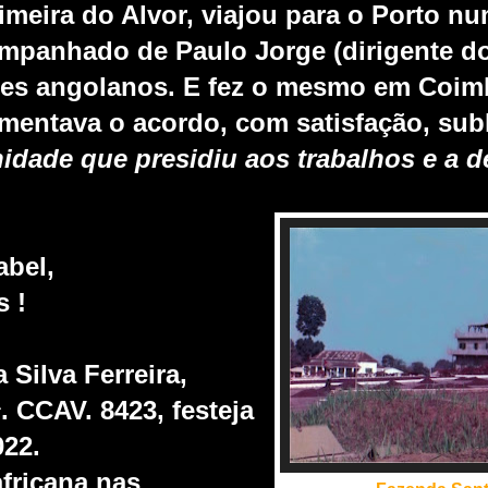
meira do Alvor, viajou para o Porto nu
mpanhado de Paulo Jorge (dirigente d
tes angolanos. E fez o mesmo em Coim
mentava o acordo, com satisfação, su
rnidade que presidiu aos trabalhos e a 
abel,
 !
Silva Ferreira,
. CCAV. 8423, festeja
022.
fricana
nas