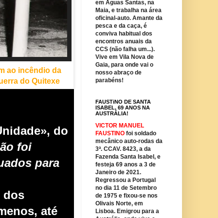
em Águas Santas, na
Maia, e trabalha na área
oficinal-auto. Amante da
pesca e da caça, é
conviva habitual dos
encontros anuais da
CCS (não falha um...).
Vive em Vila Nova de
Gaia, para onde vai o
m ao incêndio da
nosso abraço de
uerra do Quitexe
parabéns!
FAUSTiNO DE SANTA
ISABEL, 69 ANOS NA
AUSTRÁLIA!
VICTOR MANUEL
 Unidade», do
FAUSTINO
foi soldado
mecânico auto-rodas da
ão foi
3ª. CCAV. 8423, a da
Fazenda Santa Isabel, e
uados para
festeja 69 anos a 3 de
Janeiro de 2021.
Regressou a Portugal
no dia 11 de Setembro
o dos
de 1975 e fixou-se nos
Olivais Norte, em
menos, até
Lisboa. Emigrou para a