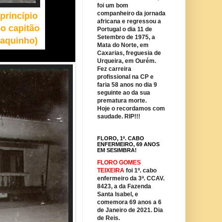
foi um bom
companheiro da jornada
princípio
africana e regressou a
 o capitão
Portugal o dia 11 de
Setembro de 1975, a
uraquinho)
Mata do Norte, em
Caxarias, freguesia de
Urqueira, em Ourém.
Fez carreira
profissional na CP e
faria 58 anos no dia 9
seguinte ao da sua
prematura morte.
Hoje o recordamos com
saudade. RIP!!!
FLORO, 1º. CABO
ENFERMEIRO, 69 ANOS
EM SESIMBRA!
FLORO GOMES
TEIXEIRA
foi 1º. cabo
enfermeiro da 3ª. CCAV.
8423, a da Fazenda
Santa Isabel, e
comemora 69 anos a 6
de Janeiro de 2021. Dia
de Reis.