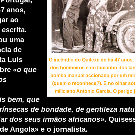
7 anos,
ar ao
escrita.
cou uma
n
cia de
ta Luís
O incêndio do Quitexe de há 47 anos.
dos bombeiros e no tamanho dos ta
bre
«o que
bomba manual accionada por um mili
os
(quem o reconhece?). E
no olhar so
miliciano António Garcia. O perigo 
is bem, que
rínsecas de bondade, de gentileza natur
ar dos seus irmãos africa
nos»
. Quisess
de Angola» e o jornalista.