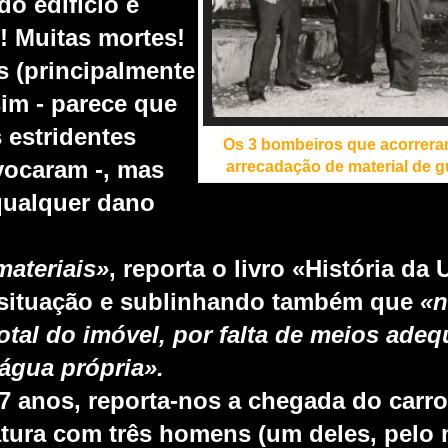
do edifício e
! Muitas mortes!
s (principalmente
im - parece que
 estri
dentes
Os 3 bombeiros que acorrera
ovocaram -, mas
arrecadação de material de g
qualquer dano
materiais»
, reporta o livro «História da
situação
e sublinhando também que
«n
total do imóvel, por falta de meios ade
q
 água própria».
7 anos, reporta-nos a chegada do carr
ura com três homens (um deles, pelo 