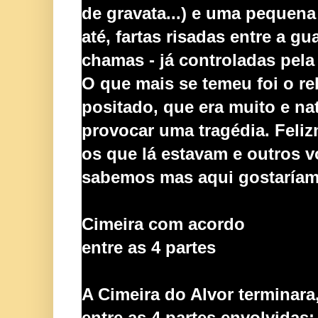
de gravata...) e uma pequen
até, fartas risadas entre a g
chamas - já controladas pela 
O que mais se temeu foi o re
po
sitado, que era muito e n
provocar uma tragédia.
F
eliz
os que lá estavam e outros 
sabemos mas aqui gostaríam
Cimeira com acordo
entre as 4 partes
A Cimeira do Alvor terminara
entre as 4 partes envol
vidas: