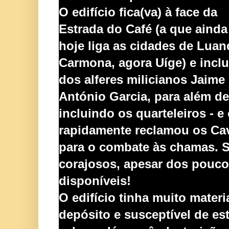
O edifício fica(va) à face da
Estrada do Ca
fé (a que ainda
hoje liga as cidades de Luan
Carmona, agora Uíge) e inclu
dos alferes milicianos Jaime 
António Garcia, para além de
incluindo os quarte
lei
ros - e
rapidamente reclamou os
Ca
para o combate às cha
mas. S
corajosos, apesar dos pouc
disponíveis!
O edifício tinha
muito materi
depósito e susceptível de es