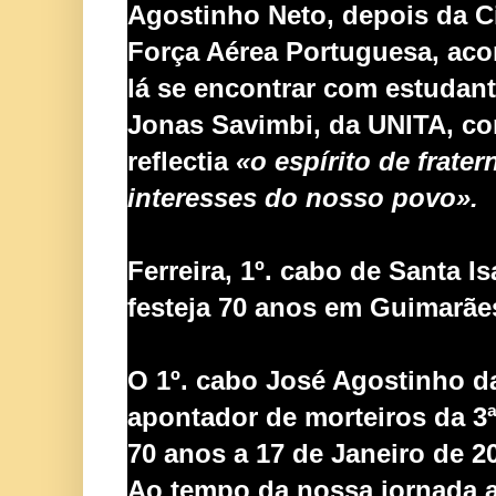
Agostinho Neto, depois da Ci
Força Aérea Portuguesa, aco
lá se encontrar com estudan
Jonas Savimbi, da UNITA, co
reflectia
«o espírito de frate
interesses do nosso povo».
Ferreira, 1º. cabo de Santa Is
festeja
70 anos em Guimarães
O 1º. cabo José Agostinho da 
apontador de morteiros da 3ª
70 anos a 17 de Janeiro de 2
Ao tempo da nossa jornada a